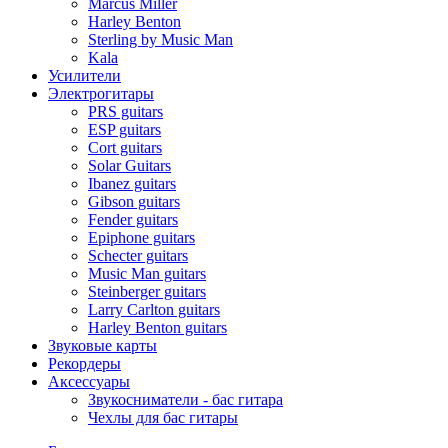
Marcus Miller
Harley Benton
Sterling by Music Man
Kala
Усилители
Электрогитары
PRS guitars
ESP guitars
Cort guitars
Solar Guitars
Ibanez guitars
Gibson guitars
Fender guitars
Epiphone guitars
Schecter guitars
Music Man guitars
Steinberger guitars
Larry Carlton guitars
Harley Benton guitars
Звуковые карты
Рекордеры
Аксессуары
Звукосниматели - бас гитара
Чехлы для бас гитары