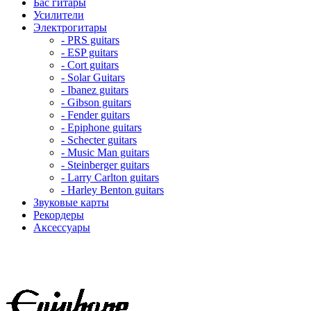
Бас гитары
Усилители
Электрогитары
- PRS guitars
- ESP guitars
- Cort guitars
- Solar Guitars
- Ibanez guitars
- Gibson guitars
- Fender guitars
- Epiphone guitars
- Schecter guitars
- Music Man guitars
- Steinberger guitars
- Larry Carlton guitars
- Harley Benton guitars
Звуковые карты
Рекордеры
Аксессуары