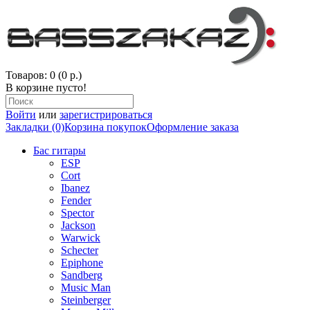
Товаров: 0 (0 р.)
В корзине пусто!
Войти
или
зарегистрироваться
Закладки (0)
Корзина покупок
Оформление заказа
Бас гитары
ESP
Cort
Ibanez
Fender
Spector
Jackson
Warwick
Schecter
Epiphone
Sandberg
Music Man
Steinberger