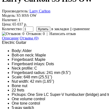
Производитель:
Larry Carlton
Модель:
S5 HSS OW
Наличие:
1
Цена: 65 037 р.
Количество:
в закладки
||
сравнение
Отзывов: 0
|
Написать отзыв
Описание
Отзывы (0)
Electric Guitar
Body: Alder
Bolt-on neck: Maple
Fingerboard: Maple
Fingerboard inlays: Dots
Neck profile: C
Fingerboard radius: 241 mm (9.5")
Scale: 648 mm (25.51")
Nut width: 42 mm (1.65")
Bone nut
22 frets
Pickups: One Sire LC Super-V humbucker (bridge) and tw
One volume control
One tone control
5-way switch