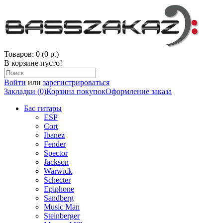
Товаров: 0 (0 р.)
В корзине пусто!
Войти
или
зарегистрироваться
Закладки (0)
Корзина покупок
Оформление заказа
Бас гитары
ESP
Cort
Ibanez
Fender
Spector
Jackson
Warwick
Schecter
Epiphone
Sandberg
Music Man
Steinberger