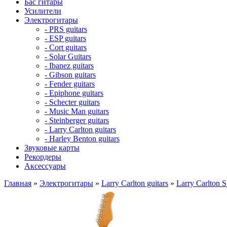
Бас гитары
Усилители
Электрогитары
- PRS guitars
- ESP guitars
- Cort guitars
- Solar Guitars
- Ibanez guitars
- Gibson guitars
- Fender guitars
- Epiphone guitars
- Schecter guitars
- Music Man guitars
- Steinberger guitars
- Larry Carlton guitars
- Harley Benton guitars
Звуковые карты
Рекордеры
Аксессуары
Главная
»
Электрогитары
»
Larry Carlton guitars
»
Larry Carlton