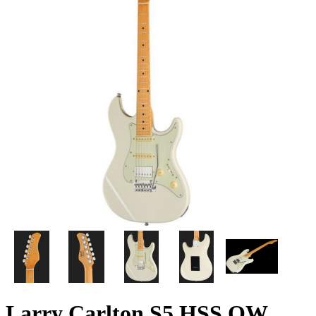
Larry Carlton S5 HSS OW