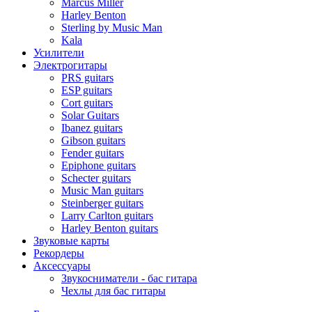
Marcus Miller
Harley Benton
Sterling by Music Man
Kala
Усилители
Электрогитары
PRS guitars
ESP guitars
Cort guitars
Solar Guitars
Ibanez guitars
Gibson guitars
Fender guitars
Epiphone guitars
Schecter guitars
Music Man guitars
Steinberger guitars
Larry Carlton guitars
Harley Benton guitars
Звуковые карты
Рекордеры
Аксессуары
Звукосниматели - бас гитара
Чехлы для бас гитары