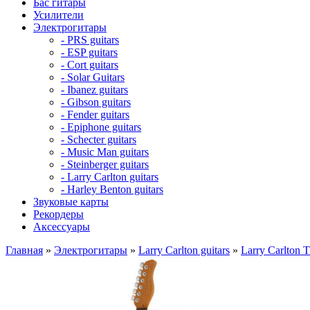
Бас гитары
Усилители
Электрогитары
- PRS guitars
- ESP guitars
- Cort guitars
- Solar Guitars
- Ibanez guitars
- Gibson guitars
- Fender guitars
- Epiphone guitars
- Schecter guitars
- Music Man guitars
- Steinberger guitars
- Larry Carlton guitars
- Harley Benton guitars
Звуковые карты
Рекордеры
Аксессуары
Главная
»
Электрогитары
»
Larry Carlton guitars
»
Larry Carlton