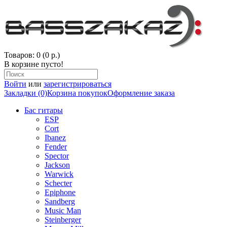
Товаров: 0 (0 р.)
В корзине пусто!
Войти
или
зарегистрироваться
Закладки (0)
Корзина покупок
Оформление заказа
Бас гитары
ESP
Cort
Ibanez
Fender
Spector
Jackson
Warwick
Schecter
Epiphone
Sandberg
Music Man
Steinberger