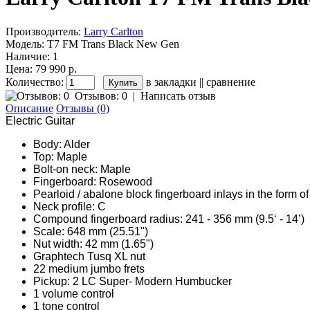
Производитель:
Larry Carlton
Модель:
T7 FM Trans Black New Gen
Наличие:
1
Цена: 79 990 р.
Количество:
в закладки
||
сравнение
Отзывов: 0
|
Написать отзыв
Описание
Отзывы (0)
Electric Guitar
Body: Alder
Top: Maple
Bolt-on neck: Maple
Fingerboard: Rosewood
Pearloid / abalone block fingerboard inlays in the form o
Neck profile: C
Compound fingerboard radius: 241 - 356 mm (9.5‘ - 14’)
Scale: 648 mm (25.51")
Nut width: 42 mm (1.65")
Graphtech Tusq XL nut
22 medium jumbo frets
Pickup: 2 LC Super- Modern Humbucker
1 volume control
1 tone control