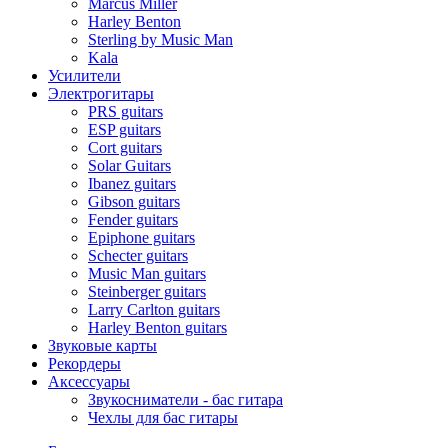
Marcus Miller
Harley Benton
Sterling by Music Man
Kala
Усилители
Электрогитары
PRS guitars
ESP guitars
Cort guitars
Solar Guitars
Ibanez guitars
Gibson guitars
Fender guitars
Epiphone guitars
Schecter guitars
Music Man guitars
Steinberger guitars
Larry Carlton guitars
Harley Benton guitars
Звуковые карты
Рекордеры
Аксессуары
Звукосниматели - бас гитара
Чехлы для бас гитары