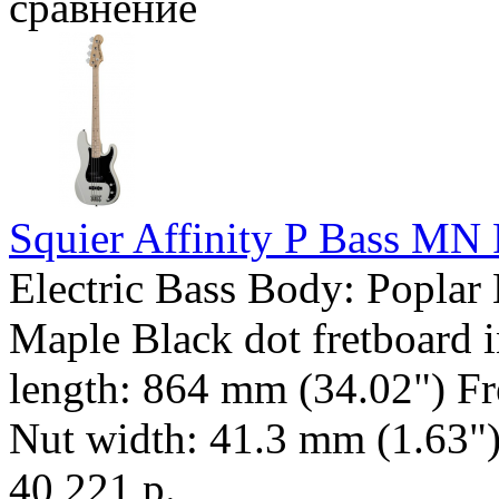
сравнение
Squier Affinity P Bass M
Electric Bass Body: Poplar
Maple Black dot fretboard i
length: 864 mm (34.02") Fr
Nut width: 41.3 mm (1.63") 
40 221 р.