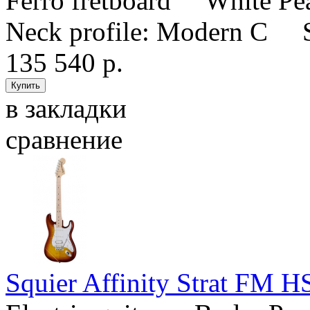
Ferro fretboard White Pea
Neck profile: Modern C S
135 540 р.
в закладки
сравнение
Squier Affinity Strat FM H