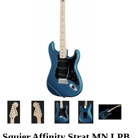
Squier Affinity Strat MN LPB