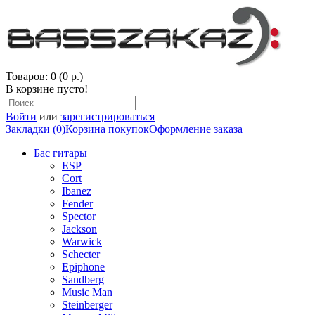
Товаров: 0 (0 р.)
В корзине пусто!
Войти
или
зарегистрироваться
Закладки (0)
Корзина покупок
Оформление заказа
Бас гитары
ESP
Cort
Ibanez
Fender
Spector
Jackson
Warwick
Schecter
Epiphone
Sandberg
Music Man
Steinberger