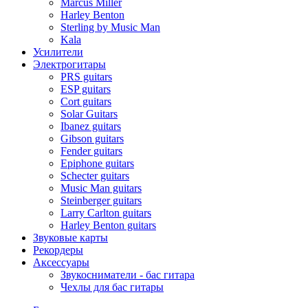
Marcus Miller
Harley Benton
Sterling by Music Man
Kala
Усилители
Электрогитары
PRS guitars
ESP guitars
Cort guitars
Solar Guitars
Ibanez guitars
Gibson guitars
Fender guitars
Epiphone guitars
Schecter guitars
Music Man guitars
Steinberger guitars
Larry Carlton guitars
Harley Benton guitars
Звуковые карты
Рекордеры
Аксессуары
Звукосниматели - бас гитара
Чехлы для бас гитары