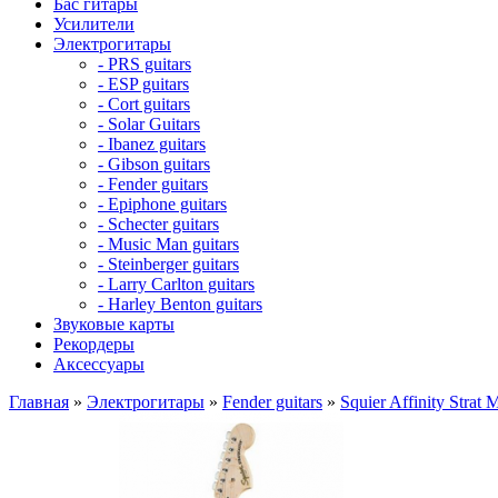
Бас гитары
Усилители
Электрогитары
- PRS guitars
- ESP guitars
- Cort guitars
- Solar Guitars
- Ibanez guitars
- Gibson guitars
- Fender guitars
- Epiphone guitars
- Schecter guitars
- Music Man guitars
- Steinberger guitars
- Larry Carlton guitars
- Harley Benton guitars
Звуковые карты
Рекордеры
Аксессуары
Главная
»
Электрогитары
»
Fender guitars
»
Squier Affinity Stra