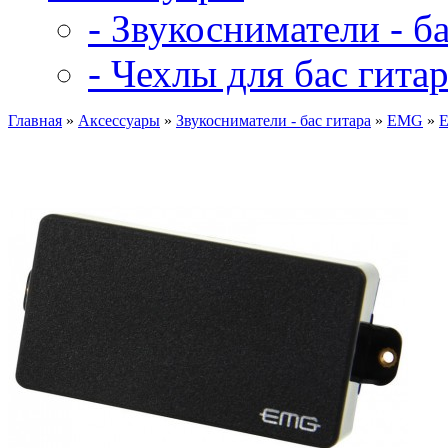
- Звукосниматели - ба
- Чехлы для бас гита
Главная
»
Аксессуары
»
Звукосниматели - бас гитара
»
EMG
»
E