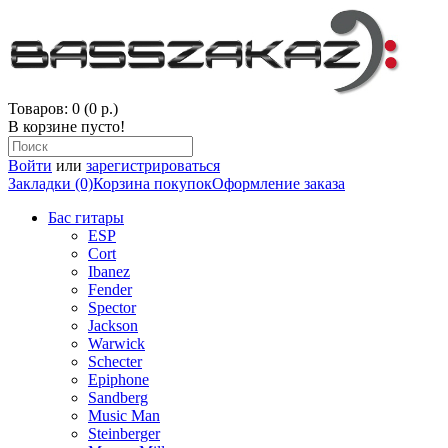
Товаров: 0 (0 р.)
В корзине пусто!
Войти
или
зарегистрироваться
Закладки (0)
Корзина покупок
Оформление заказа
Бас гитары
ESP
Cort
Ibanez
Fender
Spector
Jackson
Warwick
Schecter
Epiphone
Sandberg
Music Man
Steinberger