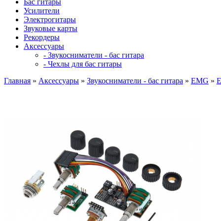
Бас гитары
Усилители
Электрогитары
Звуковые карты
Рекордеры
Аксессуары
- Звукосниматели - бас гитара
- Чехлы для бас гитары
Главная
»
Аксессуары
»
Звукосниматели - бас гитара
»
EMG
»
E