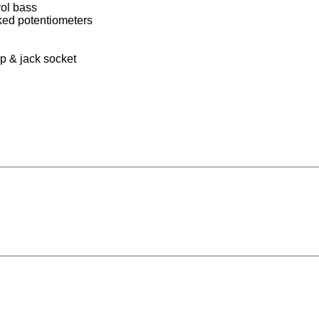
rol bass
ked potentiometers
mp & jack socket