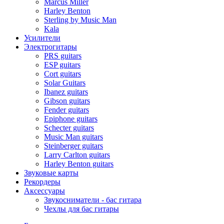
Marcus Miller
Harley Benton
Sterling by Music Man
Kala
Усилители
Электрогитары
PRS guitars
ESP guitars
Cort guitars
Solar Guitars
Ibanez guitars
Gibson guitars
Fender guitars
Epiphone guitars
Schecter guitars
Music Man guitars
Steinberger guitars
Larry Carlton guitars
Harley Benton guitars
Звуковые карты
Рекордеры
Аксессуары
Звукосниматели - бас гитара
Чехлы для бас гитары