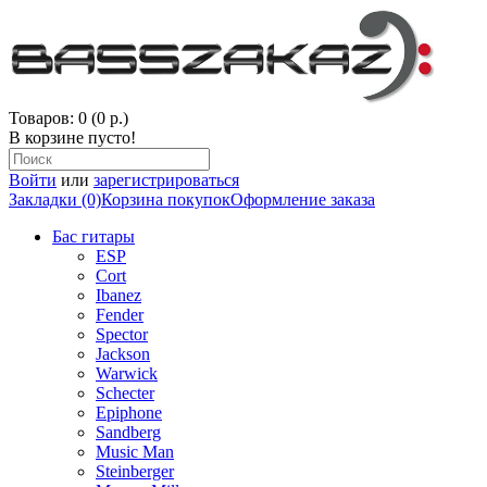
Товаров: 0 (0 р.)
В корзине пусто!
Войти
или
зарегистрироваться
Закладки (0)
Корзина покупок
Оформление заказа
Бас гитары
ESP
Cort
Ibanez
Fender
Spector
Jackson
Warwick
Schecter
Epiphone
Sandberg
Music Man
Steinberger