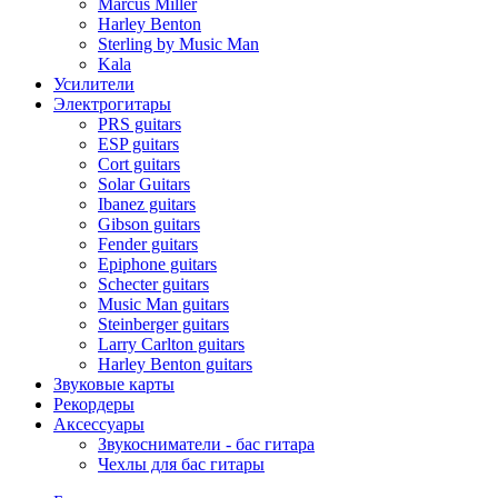
Marcus Miller
Harley Benton
Sterling by Music Man
Kala
Усилители
Электрогитары
PRS guitars
ESP guitars
Cort guitars
Solar Guitars
Ibanez guitars
Gibson guitars
Fender guitars
Epiphone guitars
Schecter guitars
Music Man guitars
Steinberger guitars
Larry Carlton guitars
Harley Benton guitars
Звуковые карты
Рекордеры
Аксессуары
Звукосниматели - бас гитара
Чехлы для бас гитары