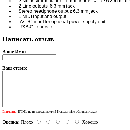
2 Mic/Instrument/Line combo inputs: XLR / 6.3 mm jac
2 Line outputs: 6.3 mm jack
Stereo headphone output: 6.3 mm jack
1 MIDI input and output
5V DC input for optional power supply unit
USB-C connector
Написать отзыв
Ваше Имя:
Ваш отзыв:
Внимание:
HTML не поддерживается! Используйте обычный текст.
Оценка:
Плохо
Хорошо