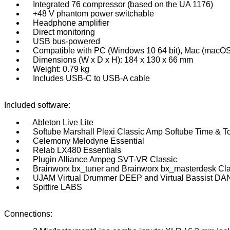
Integrated 76 compressor (based on the UA 1176)
+48 V phantom power switchable
Headphone amplifier
Direct monitoring
USB bus-powered
Compatible with PC (Windows 10 64 bit), Mac (macOS 1
Dimensions (W x D x H): 184 x 130 x 66 mm
Weight: 0.79 kg
Includes USB-C to USB-A cable
Included software:
Ableton Live Lite
Softube Marshall Plexi Classic Amp Softube Time & T
Celemony Melodyne Essential
Relab LX480 Essentials
Plugin Alliance Ampeg SVT-VR Classic
Brainworx bx_tuner and Brainworx bx_masterdesk Cla
UJAM Virtual Drummer DEEP and Virtual Bassist D
Spitfire LABS
Connections: