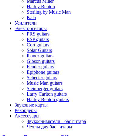
Marcus Miller
Harley Benton
Sterling by Music Man
Kala
Усилители
Электрогитары
PRS guitars
ESP guitars
Cort guitars
Solar Guitars
Ibanez guitars
Gibson guitars
Fender guitars
Epiphone guitars
Schecter guitars
Music Man guitars
Steinberger guitars
Larry Carlton guitars
Harley Benton guitars
Звуковые карты
Рекордеры
Аксессуары
Звукосниматели - бас гитара
Чехлы для бас гитары