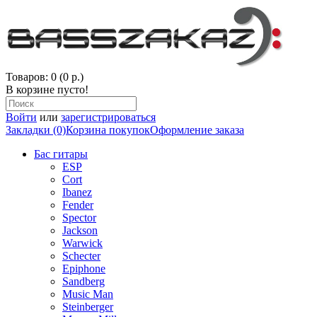
Товаров: 0 (0 р.)
В корзине пусто!
Войти
или
зарегистрироваться
Закладки (0)
Корзина покупок
Оформление заказа
Бас гитары
ESP
Cort
Ibanez
Fender
Spector
Jackson
Warwick
Schecter
Epiphone
Sandberg
Music Man
Steinberger