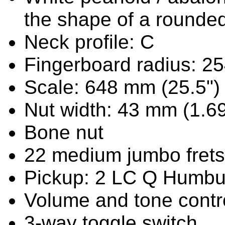
the shape of a rounded
Neck profile: C
Fingerboard radius: 2
Scale: 648 mm (25.5")
Nut width: 43 mm (1.69
Bone nut
22 medium jumbo frets
Pickup: 2 LC Q Humbuc
Volume and tone contr
3-way toggle switch