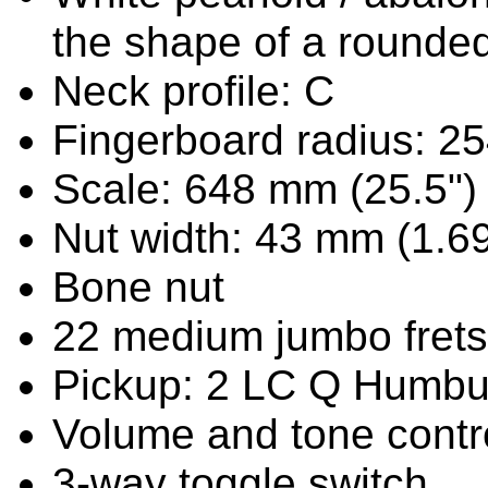
the shape of a rounded
Neck profile: C
Fingerboard radius: 2
Scale: 648 mm (25.5")
Nut width: 43 mm (1.69
Bone nut
22 medium jumbo frets
Pickup: 2 LC Q Humbuc
Volume and tone contr
3-way toggle switch