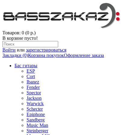
Товаров: 0 (0 р.)
В корзине пусто!
Войти
или
зарегистрироваться
Закладки (0)
Корзина покупок
Оформление заказа
Бас гитары
ESP
Cort
Ibanez
Fender
Spector
Jackson
Warwick
Schecter
Epiphone
Sandberg
Music Man
Steinberger