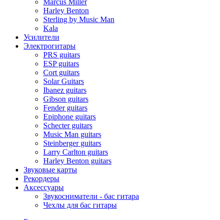
Marcus Miller
Harley Benton
Sterling by Music Man
Kala
Усилители
Электрогитары
PRS guitars
ESP guitars
Cort guitars
Solar Guitars
Ibanez guitars
Gibson guitars
Fender guitars
Epiphone guitars
Schecter guitars
Music Man guitars
Steinberger guitars
Larry Carlton guitars
Harley Benton guitars
Звуковые карты
Рекордеры
Аксессуары
Звукосниматели - бас гитара
Чехлы для бас гитары