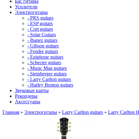
Бас гитары
Усилители
Электрогитары
- PRS guitars
- ESP guitars
- Cort guitars
- Solar Guitars
- Ibanez guitars
- Gibson guitars
- Fender guitars
- Epiphone guitars
- Schecter guitars
- Music Man guitars
- Steinberger guitars
- Larry Carlton guitars
- Harley Benton guitars
Звуковые карты
Рекордеры
Аксессуары
Главная
»
Электрогитары
»
Larry Carlton guitars
»
Larry Carlton 