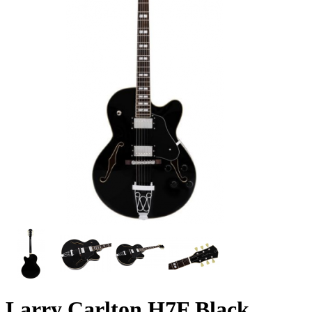
Larry Carlton H7F Black