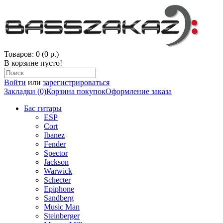
Товаров: 0 (0 р.)
В корзине пусто!
Войти
или
зарегистрироваться
Закладки (0)
Корзина покупок
Оформление заказа
Бас гитары
ESP
Cort
Ibanez
Fender
Spector
Jackson
Warwick
Schecter
Epiphone
Sandberg
Music Man
Steinberger