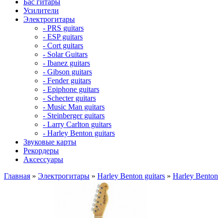
Бас гитары
Усилители
Электрогитары
- PRS guitars
- ESP guitars
- Cort guitars
- Solar Guitars
- Ibanez guitars
- Gibson guitars
- Fender guitars
- Epiphone guitars
- Schecter guitars
- Music Man guitars
- Steinberger guitars
- Larry Carlton guitars
- Harley Benton guitars
Звуковые карты
Рекордеры
Аксессуары
Главная
»
Электрогитары
»
Harley Benton guitars
»
Harley Benton