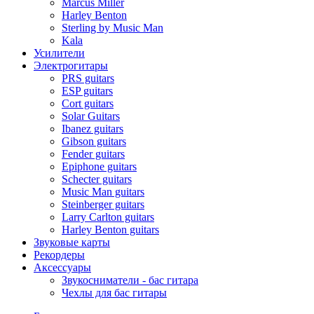
Marcus Miller
Harley Benton
Sterling by Music Man
Kala
Усилители
Электрогитары
PRS guitars
ESP guitars
Cort guitars
Solar Guitars
Ibanez guitars
Gibson guitars
Fender guitars
Epiphone guitars
Schecter guitars
Music Man guitars
Steinberger guitars
Larry Carlton guitars
Harley Benton guitars
Звуковые карты
Рекордеры
Аксессуары
Звукосниматели - бас гитара
Чехлы для бас гитары