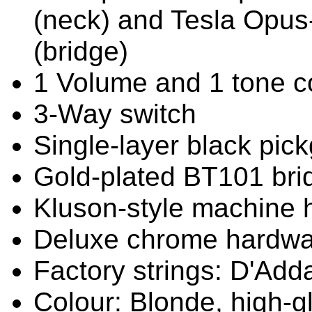
(neck) and Tesla Opus-
(bridge)
1 Volume and 1 tone c
3-Way switch
Single-layer black pic
Gold-plated BT101 bri
Kluson-style machine 
Deluxe chrome hardwa
Factory strings: D'Add
Colour: Blonde, high-g