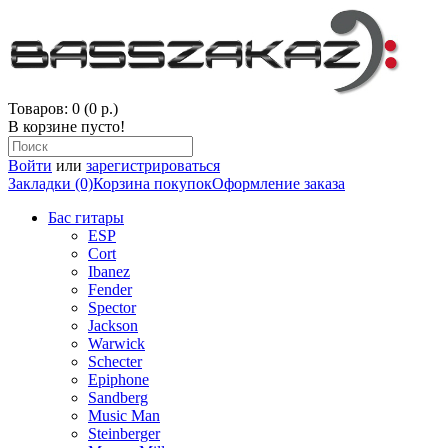
Товаров: 0 (0 р.)
В корзине пусто!
Войти
или
зарегистрироваться
Закладки (0)
Корзина покупок
Оформление заказа
Бас гитары
ESP
Cort
Ibanez
Fender
Spector
Jackson
Warwick
Schecter
Epiphone
Sandberg
Music Man
Steinberger