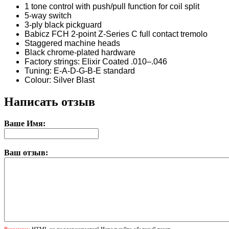
1 tone control with push/pull function for coil split
5-way switch
3-ply black pickguard
Babicz FCH 2-point Z-Series C full contact tremolo
Staggered machine heads
Black chrome-plated hardware
Factory strings: Elixir Coated .010–.046
Tuning: E-A-D-G-B-E standard
Colour: Silver Blast
Написать отзыв
Ваше Имя:
Ваш отзыв:
Внимание:
HTML не поддерживается! Используйте обычный текст.