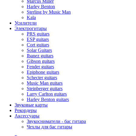
Marcus Miller
Harley Benton
Sterling by Music Man
Kala
Усилители
Электрогитары
PRS guitars
ESP guitars
Cort guitars
Solar Guitars
Ibanez guitars
Gibson guitars
Fender guitars
Epiphone guitars
Schecter guitars
Music Man guitars
Steinberger guitars
Larry Carlton guitars
Harley Benton guitars
Звуковые карты
Рекордеры
Аксессуары
Звукосниматели - бас гитара
Чехлы для бас гитары