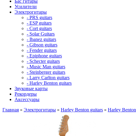
Бас гитары
Усилители
Электрогитары
- PRS guitars
- ESP guitars
- Cort guitars
- Solar Guitars
- Ibanez guitars
- Gibson guitars
- Fender guitars
- Epiphone guitars
- Schecter guitars
- Music Man guitars
- Steinberger guitars
- Larry Carlton guitars
- Harley Benton guitars
Звуковые карты
Рекордеры
Аксессуары
Главная
»
Электрогитары
»
Harley Benton guitars
»
Harley Bento