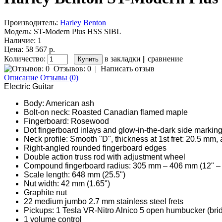
Производитель:
Harley Benton
Модель:
ST-Modern Plus HSS SIBL
Наличие:
1
Цена: 58 567 р.
Количество:
в закладки
||
сравнение
Отзывов: 0
|
Написать отзыв
Описание
Отзывы (0)
Electric Guitar
Body: American ash
Bolt-on neck: Roasted Canadian flamed maple
Fingerboard: Rosewood
Dot fingerboard inlays and glow-in-the-dark side markin
Neck profile: Smooth "D", thickness at 1st fret: 20.5 mm, 
Right-angled rounded fingerboard edges
Double action truss rod with adjustment wheel
Compound fingerboard radius: 305 mm – 406 mm (12" – 
Scale length: 648 mm (25.5")
Nut width: 42 mm (1.65")
Graphite nut
22 medium jumbo 2.7 mm stainless steel frets
Pickups: 1 Tesla VR-Nitro Alnico 5 open humbucker (brid
1 volume control