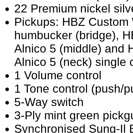
22 Premium nickel sil
Pickups: HBZ Custom 
humbucker (bridge),
Alnico 5 (middle) an
Alnico 5 (neck) single 
1 Volume control
1 Tone control (push/pull
5-Way switch
3-Ply mint green pickg
Synchronised Sung-Il 