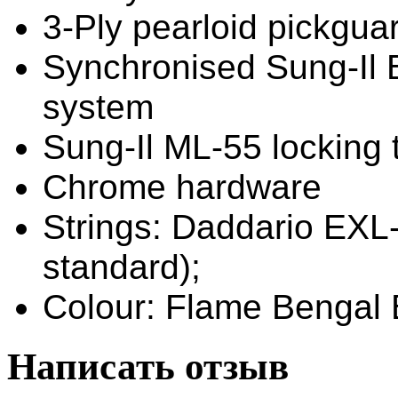
3-Ply pearloid pickgua
Synchronised Sung-Il 
system
Sung-Il ML-55 locking 
Chrome hardware
Strings: Daddario EX
standard);
Colour: Flame Bengal B
Написать отзыв