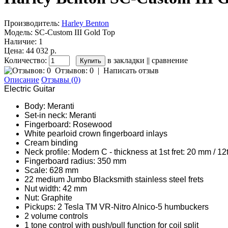
Производитель:
Harley Benton
Модель:
SC-Custom III Gold Top
Наличие:
1
Цена: 44 032 р.
Количество:
в закладки
||
сравнение
Отзывов: 0
|
Написать отзыв
Описание
Отзывы (0)
Electric Guitar
Body: Meranti
Set-in neck: Meranti
Fingerboard: Rosewood
White pearloid crown fingerboard inlays
Cream binding
Neck profile: Modern C - thickness at 1st fret: 20 mm / 12
Fingerboard radius: 350 mm
Scale: 628 mm
22 medium Jumbo Blacksmith stainless steel frets
Nut width: 42 mm
Nut: Graphite
Pickups: 2 Tesla TM VR-Nitro Alnico-5 humbuckers
2 volume controls
1 tone control with push/pull function for coil split