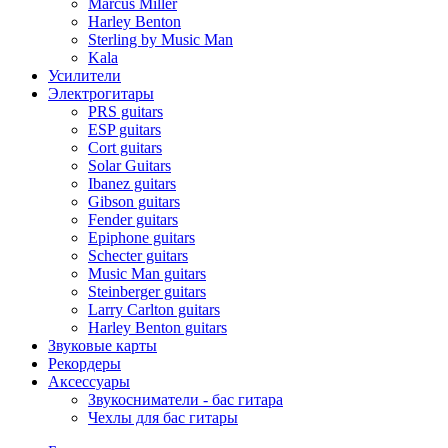
Marcus Miller
Harley Benton
Sterling by Music Man
Kala
Усилители
Электрогитары
PRS guitars
ESP guitars
Cort guitars
Solar Guitars
Ibanez guitars
Gibson guitars
Fender guitars
Epiphone guitars
Schecter guitars
Music Man guitars
Steinberger guitars
Larry Carlton guitars
Harley Benton guitars
Звуковые карты
Рекордеры
Аксессуары
Звукосниматели - бас гитара
Чехлы для бас гитары