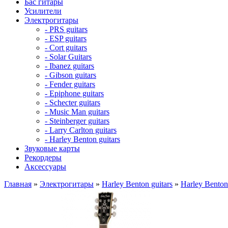
Бас гитары
Усилители
Электрогитары
- PRS guitars
- ESP guitars
- Cort guitars
- Solar Guitars
- Ibanez guitars
- Gibson guitars
- Fender guitars
- Epiphone guitars
- Schecter guitars
- Music Man guitars
- Steinberger guitars
- Larry Carlton guitars
- Harley Benton guitars
Звуковые карты
Рекордеры
Аксессуары
Главная
»
Электрогитары
»
Harley Benton guitars
»
Harley Benton