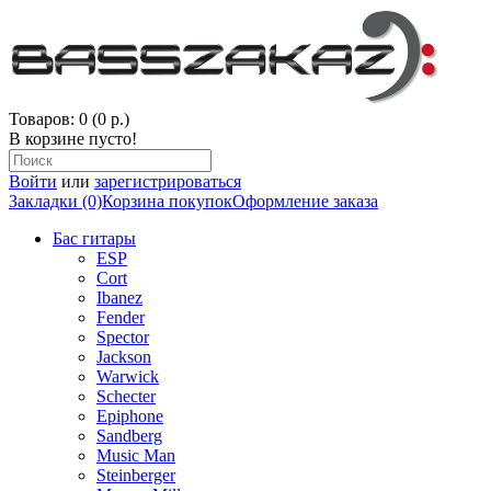
Товаров: 0 (0 р.)
В корзине пусто!
Войти
или
зарегистрироваться
Закладки (0)
Корзина покупок
Оформление заказа
Бас гитары
ESP
Cort
Ibanez
Fender
Spector
Jackson
Warwick
Schecter
Epiphone
Sandberg
Music Man
Steinberger