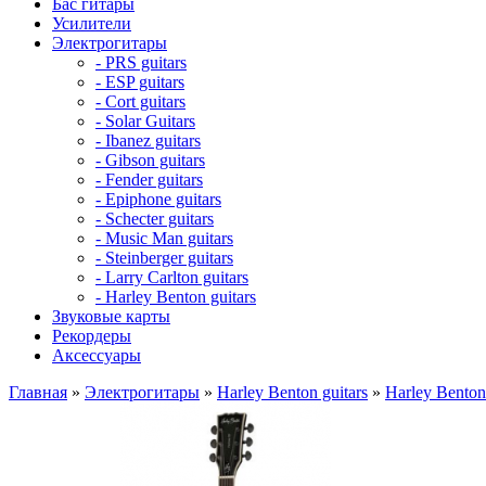
Бас гитары
Усилители
Электрогитары
- PRS guitars
- ESP guitars
- Cort guitars
- Solar Guitars
- Ibanez guitars
- Gibson guitars
- Fender guitars
- Epiphone guitars
- Schecter guitars
- Music Man guitars
- Steinberger guitars
- Larry Carlton guitars
- Harley Benton guitars
Звуковые карты
Рекордеры
Аксессуары
Главная
»
Электрогитары
»
Harley Benton guitars
»
Harley Benton