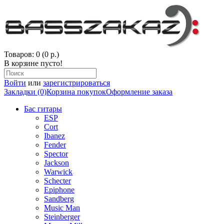
Товаров: 0 (0 р.)
В корзине пусто!
Войти
или
зарегистрироваться
Закладки (0)
Корзина покупок
Оформление заказа
Бас гитары
ESP
Cort
Ibanez
Fender
Spector
Jackson
Warwick
Schecter
Epiphone
Sandberg
Music Man
Steinberger