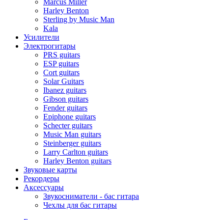
Marcus Miller
Harley Benton
Sterling by Music Man
Kala
Усилители
Электрогитары
PRS guitars
ESP guitars
Cort guitars
Solar Guitars
Ibanez guitars
Gibson guitars
Fender guitars
Epiphone guitars
Schecter guitars
Music Man guitars
Steinberger guitars
Larry Carlton guitars
Harley Benton guitars
Звуковые карты
Рекордеры
Аксессуары
Звукосниматели - бас гитара
Чехлы для бас гитары