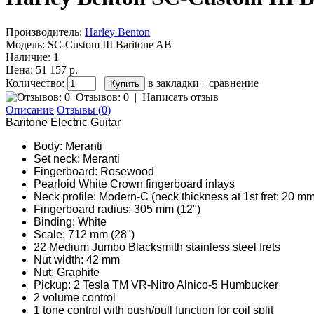
Производитель:
Harley Benton
Модель:
SC-Custom III Baritone AB
Наличие:
1
Цена: 51 157 р.
Количество:
в закладки
||
сравнение
Отзывов: 0
|
Написать отзыв
Описание
Отзывы (0)
Baritone Electric Guitar
Body: Meranti
Set neck: Meranti
Fingerboard: Rosewood
Pearloid White Crown fingerboard inlays
Neck profile: Modern-C (neck thickness at 1st fret: 20 mm
Fingerboard radius: 305 mm (12")
Binding: White
Scale: 712 mm (28")
22 Medium Jumbo Blacksmith stainless steel frets
Nut width: 42 mm
Nut: Graphite
Pickup: 2 Tesla TM VR-Nitro Alnico-5 Humbucker
2 volume control
1 tone control with push/pull function for coil split