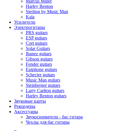
Marcus Miller
Harley Benton
Sterling by Music Man
Kala
Усилители
Электрогитары
PRS guitars
ESP guitars
Cort guitars
Solar Guitars
Ibanez guitars
Gibson guitars
Fender guitars
Epiphone guitars
Schecter guitars
Music Man guitars
Steinberger guitars
Larry Carlton guitars
Harley Benton guitars
Звуковые карты
Рекордеры
Аксессуары
Звукосниматели - бас гитара
Чехлы для бас гитары