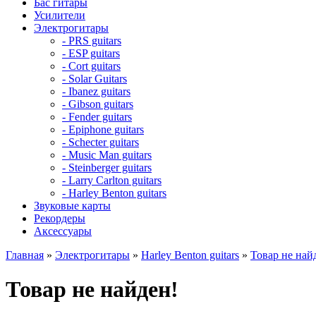
Бас гитары
Усилители
Электрогитары
- PRS guitars
- ESP guitars
- Cort guitars
- Solar Guitars
- Ibanez guitars
- Gibson guitars
- Fender guitars
- Epiphone guitars
- Schecter guitars
- Music Man guitars
- Steinberger guitars
- Larry Carlton guitars
- Harley Benton guitars
Звуковые карты
Рекордеры
Аксессуары
Главная
»
Электрогитары
»
Harley Benton guitars
»
Товар не най
Товар не найден!