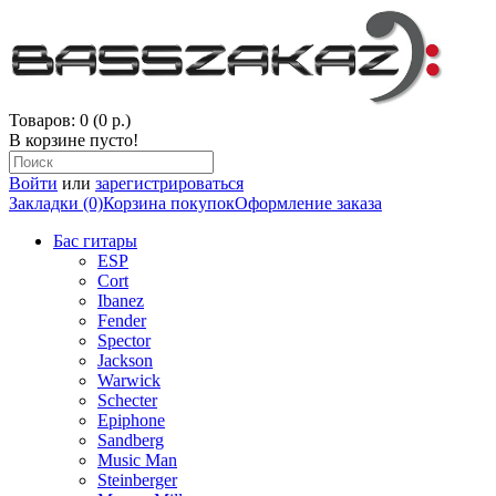
Товаров: 0 (0 р.)
В корзине пусто!
Войти
или
зарегистрироваться
Закладки (0)
Корзина покупок
Оформление заказа
Бас гитары
ESP
Cort
Ibanez
Fender
Spector
Jackson
Warwick
Schecter
Epiphone
Sandberg
Music Man
Steinberger