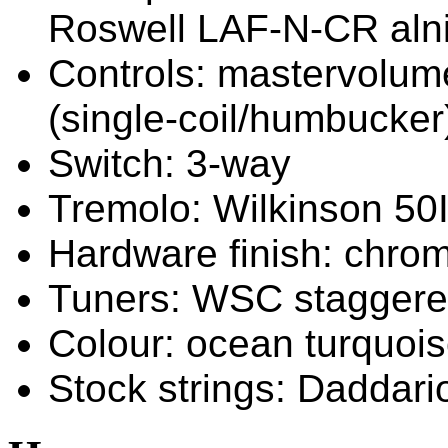
Roswell LAF-N-CR aln
Controls: mastervolum
(single-coil/humbucke
Switch: 3-way
Tremolo: Wilkinson 50I
Hardware finish: chro
Tuners: WSC staggered
Colour: ocean turquoi
Stock strings: Daddari