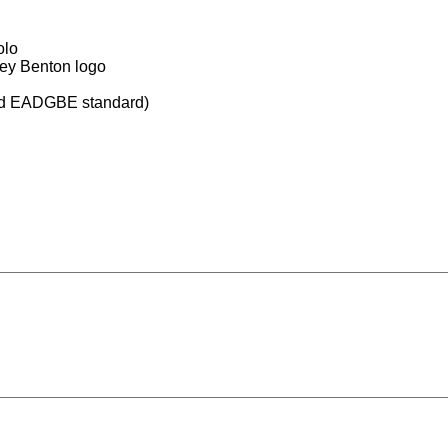
olo
ley Benton logo
ned EADGBE standard)