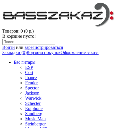
Товаров: 0 (0 р.)
В корзине пусто!
Войти
или
зарегистрироваться
Закладки (0)
Корзина покупок
Оформление заказа
Бас гитары
ESP
Cort
Ibanez
Fender
Spector
Jackson
Warwick
Schecter
Epiphone
Sandberg
Music Man
Steinberger