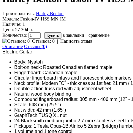
Производитель:
Harley Benton
Модель:
Fusion-IV HSS MN JM
Наличие:
1
Цена: 57 304 р.
Количество:
в закладки
||
сравнение
Отзывов: 0
|
Написать отзыв
Описание
Отзывы (0)
Electric Guitar
Body: Nyatoh
Bolt-on neck: Roasted Canadian flamed maple
Fingerboard: Canadian maple
Circular fingerboard inlays and fluorescent side markers
Neck profile: Modern "C" - thickness at 1st fret: 21 mm / 
Double action truss rod with adjustment wheel
Natural wood body binding
Compound fingerboard radius: 305 mm - 406 mm (12" - 1
Scale: 648 mm (25.5")
Nut width: 42 mm (1.65")
GraphTech TUSQ XL nut
24 Blacksmith medium jumbo 2.7 mm stainless steel fret
Pickups: 1 Tesla Opus-1B Alnico 5 Zebra (bridge) humbu
1 volume and 1 tone control