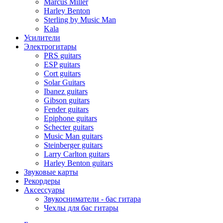
Marcus Miller
Harley Benton
Sterling by Music Man
Kala
Усилители
Электрогитары
PRS guitars
ESP guitars
Cort guitars
Solar Guitars
Ibanez guitars
Gibson guitars
Fender guitars
Epiphone guitars
Schecter guitars
Music Man guitars
Steinberger guitars
Larry Carlton guitars
Harley Benton guitars
Звуковые карты
Рекордеры
Аксессуары
Звукосниматели - бас гитара
Чехлы для бас гитары