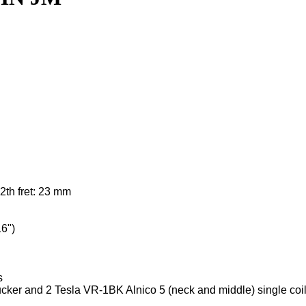
12th fret: 23 mm
6")
s
cker and 2 Tesla VR-1BK Alnico 5 (neck and middle) single coi