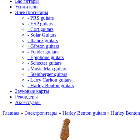
Бас гитары
Усилители
Электрогитары
- PRS guitars
- ESP guitars
- Cort guitars
- Solar Guitars
- Ibanez guitars
- Gibson guitars
- Fender guitars
- Epiphone guitars
- Schecter guitars
- Music Man guitars
- Steinberger guitars
- Larry Carlton guitars
- Harley Benton guitars
Звуковые карты
Рекордеры
Аксессуары
Главная
»
Электрогитары
»
Harley Benton guitars
»
Harley Bento