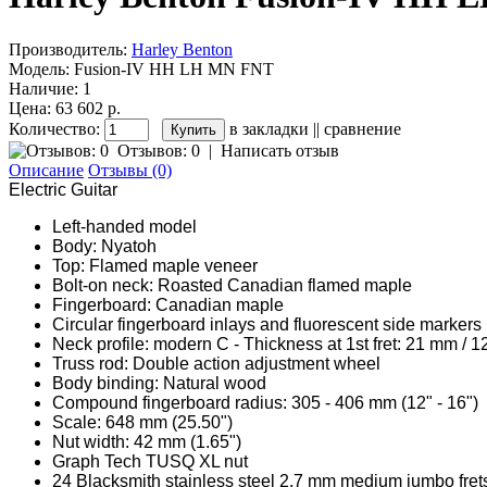
Производитель:
Harley Benton
Модель:
Fusion-IV HH LH MN FNT
Наличие:
1
Цена: 63 602 р.
Количество:
в закладки
||
сравнение
Отзывов: 0
|
Написать отзыв
Описание
Отзывы (0)
Electric Guitar
Left-handed model
Body: Nyatoh
Top: Flamed maple veneer
Bolt-on neck: Roasted Canadian flamed maple
Fingerboard: Canadian maple
Circular fingerboard inlays and fluorescent side markers
Neck profile: modern C - Thickness at 1st fret: 21 mm / 1
Truss rod: Double action adjustment wheel
Body binding: Natural wood
Compound fingerboard radius: 305 - 406 mm (12" - 16")
Scale: 648 mm (25.50")
Nut width: 42 mm (1.65")
Graph Tech TUSQ XL nut
24 Blacksmith stainless steel 2.7 mm medium jumbo fret