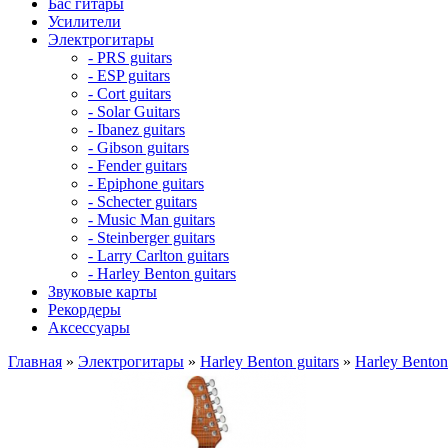
Бас гитары
Усилители
Электрогитары
- PRS guitars
- ESP guitars
- Cort guitars
- Solar Guitars
- Ibanez guitars
- Gibson guitars
- Fender guitars
- Epiphone guitars
- Schecter guitars
- Music Man guitars
- Steinberger guitars
- Larry Carlton guitars
- Harley Benton guitars
Звуковые карты
Рекордеры
Аксессуары
Главная
»
Электрогитары
»
Harley Benton guitars
»
Harley Bent