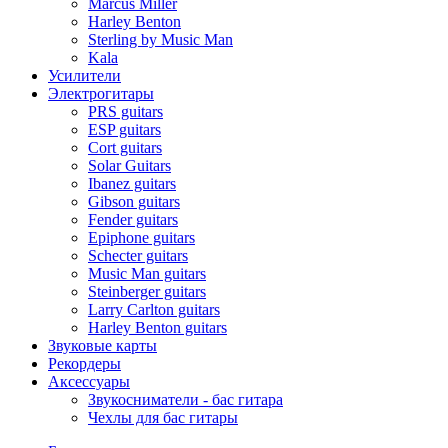
Marcus Miller
Harley Benton
Sterling by Music Man
Kala
Усилители
Электрогитары
PRS guitars
ESP guitars
Cort guitars
Solar Guitars
Ibanez guitars
Gibson guitars
Fender guitars
Epiphone guitars
Schecter guitars
Music Man guitars
Steinberger guitars
Larry Carlton guitars
Harley Benton guitars
Звуковые карты
Рекордеры
Аксессуары
Звукосниматели - бас гитара
Чехлы для бас гитары