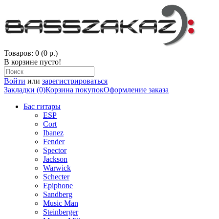
Товаров: 0 (0 р.)
В корзине пусто!
Войти
или
зарегистрироваться
Закладки (0)
Корзина покупок
Оформление заказа
Бас гитары
ESP
Cort
Ibanez
Fender
Spector
Jackson
Warwick
Schecter
Epiphone
Sandberg
Music Man
Steinberger