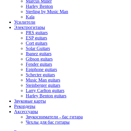
Marcus Miller
Harley Benton
Sterling by Music Man
Kala
Усилители
Электрогитары
PRS guitars
ESP guitars
Cort guitars
Solar Guitars
Ibanez guitars
Gibson guitars
Fender guitars
Epiphone guitars
Schecter guitars
Music Man guitars
Steinberger guitars
Larry Carlton guitars
Harley Benton guitars
Звуковые карты
Рекордеры
Аксессуары
Звукосниматели - бас гитара
Чехлы для бас гитары