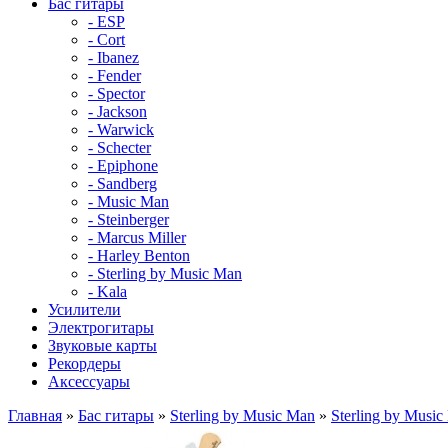
Бас гитары
- ESP
- Cort
- Ibanez
- Fender
- Spector
- Jackson
- Warwick
- Schecter
- Epiphone
- Sandberg
- Music Man
- Steinberger
- Marcus Miller
- Harley Benton
- Sterling by Music Man
- Kala
Усилители
Электрогитары
Звуковые карты
Рекордеры
Аксессуары
Главная
»
Бас гитары
»
Sterling by Music Man
»
Sterling by Musi