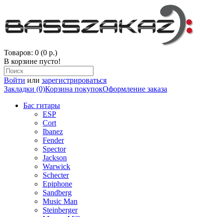
Товаров: 0 (0 р.)
В корзине пусто!
Войти
или
зарегистрироваться
Закладки (0)
Корзина покупок
Оформление заказа
Бас гитары
ESP
Cort
Ibanez
Fender
Spector
Jackson
Warwick
Schecter
Epiphone
Sandberg
Music Man
Steinberger