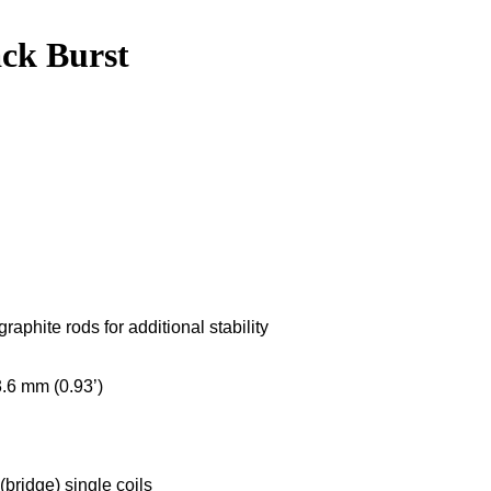
ack Burst
raphite rods for additional stability
23.6 mm (0.93’)
bridge) single coils