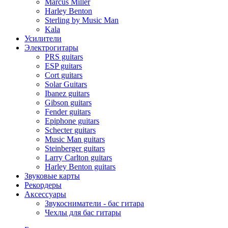
Marcus Miller
Harley Benton
Sterling by Music Man
Kala
Усилители
Электрогитары
PRS guitars
ESP guitars
Cort guitars
Solar Guitars
Ibanez guitars
Gibson guitars
Fender guitars
Epiphone guitars
Schecter guitars
Music Man guitars
Steinberger guitars
Larry Carlton guitars
Harley Benton guitars
Звуковые карты
Рекордеры
Аксессуары
Звукосниматели - бас гитара
Чехлы для бас гитары