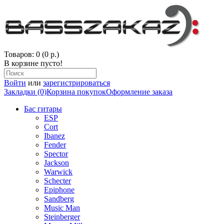
Товаров: 0 (0 р.)
В корзине пусто!
Войти
или
зарегистрироваться
Закладки (0)
Корзина покупок
Оформление заказа
Бас гитары
ESP
Cort
Ibanez
Fender
Spector
Jackson
Warwick
Schecter
Epiphone
Sandberg
Music Man
Steinberger