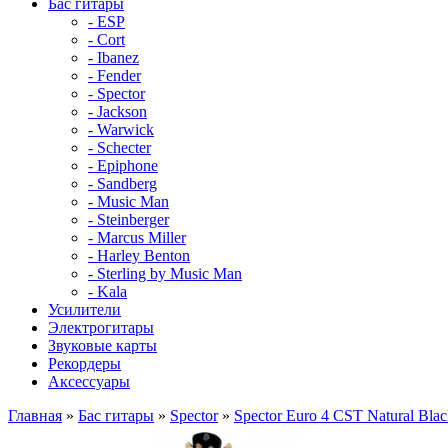
Бас гитары
- ESP
- Cort
- Ibanez
- Fender
- Spector
- Jackson
- Warwick
- Schecter
- Epiphone
- Sandberg
- Music Man
- Steinberger
- Marcus Miller
- Harley Benton
- Sterling by Music Man
- Kala
Усилители
Электрогитары
Звуковые карты
Рекордеры
Аксессуары
Главная
»
Бас гитары
»
Spector
»
Spector Euro 4 CST Natural Blac