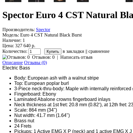
Spector Euro 4 CST Natural Bl
Производитель:
Spector
Модель:
Euro 4 CST Natural Black Burst
Наличие:
1
Цена: 327 640 р.
Количество:
в закладки
||
сравнение
Отзывов: 0
|
Написать отзыв
Описание
Отзывы (0)
Electric Bass
Body: European ash with a walnut stripe
Top: European poplar burl
3-Piece neck-thru-body: Maple with internally reinforced g
Fingerboard: Ebony
Laminated Abalone crowns fingerboard inlays
Neck thickness at 1st fret: 20.8 mm (0.82‘), at 12th fret: 
Scale: 864 mm (34")
Nut width: 41.7 mm (1.64")
Brass nut
24 Frets
Pickups: 1 Active EMG X P (neck) and 1 active EMG X J (