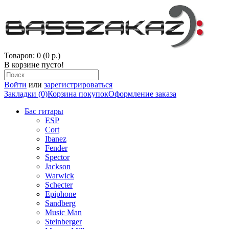
Товаров: 0 (0 р.)
В корзине пусто!
Войти
или
зарегистрироваться
Закладки (0)
Корзина покупок
Оформление заказа
Бас гитары
ESP
Cort
Ibanez
Fender
Spector
Jackson
Warwick
Schecter
Epiphone
Sandberg
Music Man
Steinberger