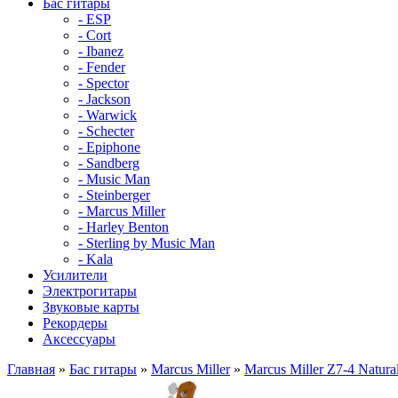
Бас гитары
- ESP
- Cort
- Ibanez
- Fender
- Spector
- Jackson
- Warwick
- Schecter
- Epiphone
- Sandberg
- Music Man
- Steinberger
- Marcus Miller
- Harley Benton
- Sterling by Music Man
- Kala
Усилители
Электрогитары
Звуковые карты
Рекордеры
Аксессуары
Главная
»
Бас гитары
»
Marcus Miller
»
Marcus Miller Z7-4 Natur