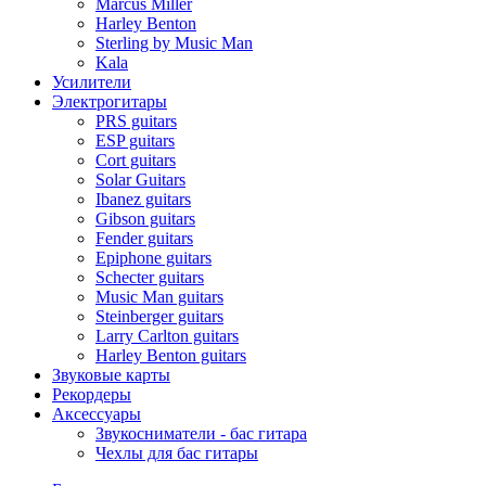
Marcus Miller
Harley Benton
Sterling by Music Man
Kala
Усилители
Электрогитары
PRS guitars
ESP guitars
Cort guitars
Solar Guitars
Ibanez guitars
Gibson guitars
Fender guitars
Epiphone guitars
Schecter guitars
Music Man guitars
Steinberger guitars
Larry Carlton guitars
Harley Benton guitars
Звуковые карты
Рекордеры
Аксессуары
Звукосниматели - бас гитара
Чехлы для бас гитары