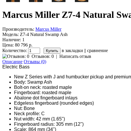
Marcus Miller Z7-4 Natural S
Производитель:
Marcus Miller
Модель:
Z7-4 Natural Swamp Ash
Наличие:
1
Цена: 80 796 р.
Количество:
в закладки
||
сравнение
Отзывов: 0
|
Написать отзыв
Описание
Отзывы (0)
Electric Bass
New Z Series with J and humbucker pickup and premiu
Body: Swamp Ash
Bolt-on neck: roasted maple
Fingerboard: roasted maple
Abalone dot fingerboard inlays
Edgeless fingerboard (rounded edges)
Nut: Bone
Neck profile: C
Nut width: 42 mm (1.65")
Fingerboard radius: 305 mm (12")
Scale: 864 mm (34")