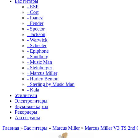
Бас гитары
- ESP
- Cort
- Ibanez
- Fender
- Spector
- Jackson
- Warwick
- Schecter
- Epiphone
- Sandberg
- Music Man
- Steinberger
- Marcus Miller
- Harley Benton
- Sterling by Music Man
- Kala
Усилители
Электрогитары
Звуковые карты
Рекордеры
Аксессуары
Главная
»
Бас гитары
»
Marcus Miller
»
Marcus Miller V3 TS 2nd