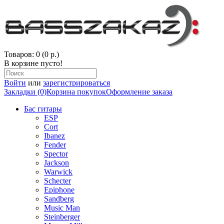
Товаров: 0 (0 р.)
В корзине пусто!
Войти
или
зарегистрироваться
Закладки (0)
Корзина покупок
Оформление заказа
Бас гитары
ESP
Cort
Ibanez
Fender
Spector
Jackson
Warwick
Schecter
Epiphone
Sandberg
Music Man
Steinberger