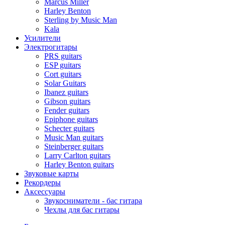
Marcus Miller
Harley Benton
Sterling by Music Man
Kala
Усилители
Электрогитары
PRS guitars
ESP guitars
Cort guitars
Solar Guitars
Ibanez guitars
Gibson guitars
Fender guitars
Epiphone guitars
Schecter guitars
Music Man guitars
Steinberger guitars
Larry Carlton guitars
Harley Benton guitars
Звуковые карты
Рекордеры
Аксессуары
Звукосниматели - бас гитара
Чехлы для бас гитары