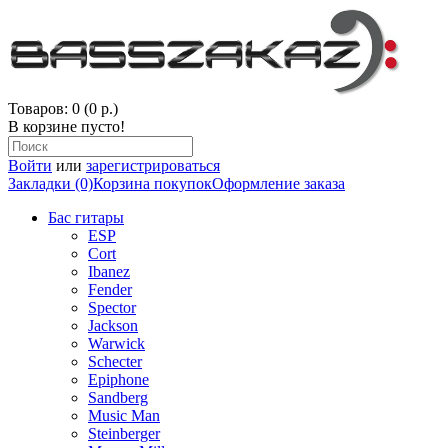
Товаров: 0 (0 р.)
В корзине пусто!
Войти
или
зарегистрироваться
Закладки (0)
Корзина покупок
Оформление заказа
Бас гитары
ESP
Cort
Ibanez
Fender
Spector
Jackson
Warwick
Schecter
Epiphone
Sandberg
Music Man
Steinberger