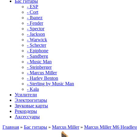
Бас гитары
- ESP
- Cort
- Ibanez
- Fender
- Spector
- Jackson
- Warwick
- Schecter
- Epiphone
- Sandberg
- Music Man
- Steinberger
- Marcus Miller
- Harley Benton
- Sterling by Music Man
- Kala
Усилители
Электрогитары
Звуковые карты
Рекордеры
Аксессуары
Главная
»
Бас гитары
»
Marcus Miller
»
Marcus Miller M6 Headles