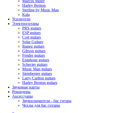
Marcus Miller
Harley Benton
Sterling by Music Man
Kala
Усилители
Электрогитары
PRS guitars
ESP guitars
Cort guitars
Solar Guitars
Ibanez guitars
Gibson guitars
Fender guitars
Epiphone guitars
Schecter guitars
Music Man guitars
Steinberger guitars
Larry Carlton guitars
Harley Benton guitars
Звуковые карты
Рекордеры
Аксессуары
Звукосниматели - бас гитара
Чехлы для бас гитары