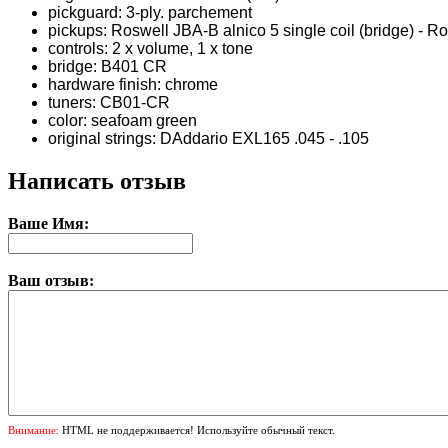
pickguard: 3-ply. parchement
pickups: Roswell JBA-B alnico 5 single coil (bridge) - R
controls: 2 x volume, 1 x tone
bridge: B401 CR
hardware finish: chrome
tuners: CB01-CR
color: seafoam green
original strings: DAddario EXL165 .045 - .105
Написать отзыв
Ваше Имя:
Ваш отзыв:
Внимание:
HTML не поддерживается! Используйте обычный текст.