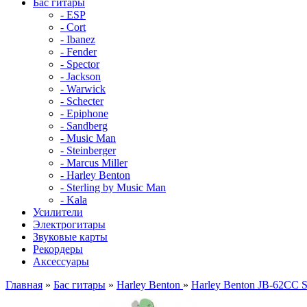
Бас гитары
- ESP
- Cort
- Ibanez
- Fender
- Spector
- Jackson
- Warwick
- Schecter
- Epiphone
- Sandberg
- Music Man
- Steinberger
- Marcus Miller
- Harley Benton
- Sterling by Music Man
- Kala
Усилители
Электрогитары
Звуковые карты
Рекордеры
Аксессуары
Главная
»
Бас гитары
»
Harley Benton
»
Harley Benton JB-62CC 