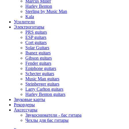
Marcus Miller
Harley Benton
Sterling by Music Man
Kala
Усилители
Электрогитары
PRS guitars
ESP guitars
Cort guitars
Solar Guitars
Ibanez guitars
Gibson guitars
Fender guitars
Epiphone guitars
Schecter guitars
Music Man guitars
Steinberger guitars
Larry Carlton guitars
Harley Benton guitars
Звуковые карты
Рекордеры
Аксессуары
Звукосниматели - бас гитара
Чехлы для бас гитары