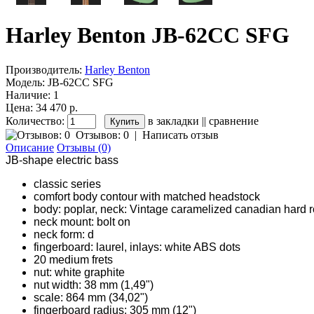
Harley Benton JB-62CC SFG
Производитель:
Harley Benton
Модель:
JB-62CC SFG
Наличие:
1
Цена: 34 470 р.
Количество:
в закладки
||
сравнение
Отзывов: 0
|
Написать отзыв
Описание
Отзывы (0)
JB-shape electric bass
classic series
comfort body contour with matched headstock
body: poplar, neck: Vintage caramelized canadian hard
neck mount: bolt on
neck form: d
fingerboard: laurel, inlays: white ABS dots
20 medium frets
nut: white graphite
nut width: 38 mm (1,49")
scale: 864 mm (34,02")
fingerboard radius: 305 mm (12")