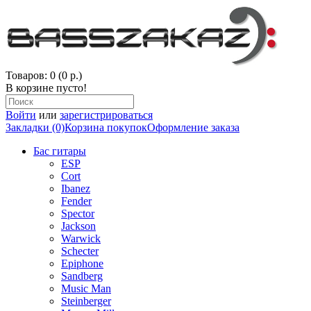
Товаров: 0 (0 р.)
В корзине пусто!
Войти
или
зарегистрироваться
Закладки (0)
Корзина покупок
Оформление заказа
Бас гитары
ESP
Cort
Ibanez
Fender
Spector
Jackson
Warwick
Schecter
Epiphone
Sandberg
Music Man
Steinberger