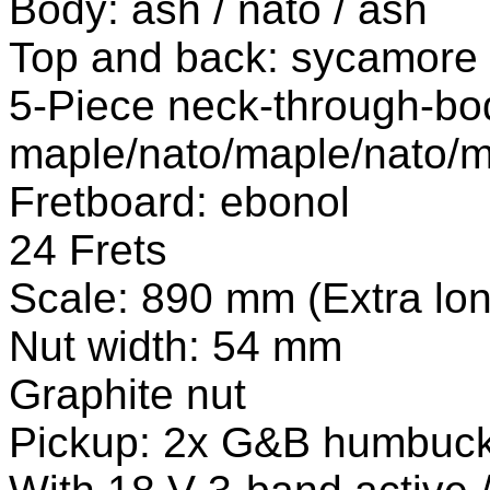
Body: ash / nato / ash
Top and back: sycamore
5-Piece neck-through-bo
maple/nato/maple/nato/
Fretboard: ebonol
24 Frets
Scale: 890 mm (Extra lon
Nut width: 54 mm
Graphite nut
Pickup: 2x G&B humbuc