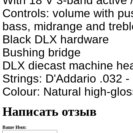
With 18 V 3-band active 
Controls: volume with pus
bass, midrange and trebl
Black DLX hardware
Bushing bridge
DLX diecast machine he
Strings: D'Addario .032 - 
Colour: Natural high-glos
Написать отзыв
Ваше Имя: